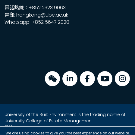
電話熱線：+852 2323 9063
電郵: hongkong@ube.ac.uk
Whatsapp: +852 5647 2020
University of the Built Environment is the trading name of
University College of Estate Management.
地址：
金鐘海富中心2座16樓2室
We are using cookies to give you the best experience on our website.