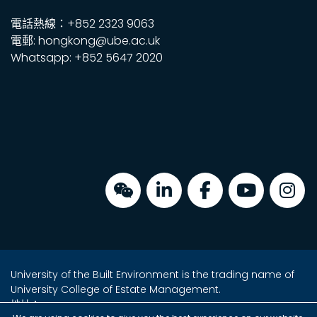
電話熱線：+852 2323 9063
電郵: hongkong@ube.ac.uk
Whatsapp: +852 5647 2020
University of the Built Environment is the trading name of
University College of Estate Management.
地址：