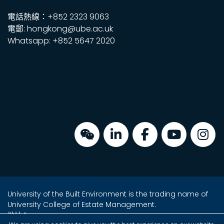
電話熱線：+852 2323 9063
電郵: hongkong@ube.ac.uk
Whatsapp: +852 5647 2020
University of the Built Environment is the trading name of
University College of Estate Management.
地址：