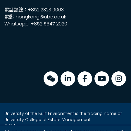
電話熱線：+852 2323 9063
電郵: hongkong@ube.ac.uk
Whatsapp: +852 5647 2020
University of the Built Environment is the trading name of
University College of Estate Management.
地址：