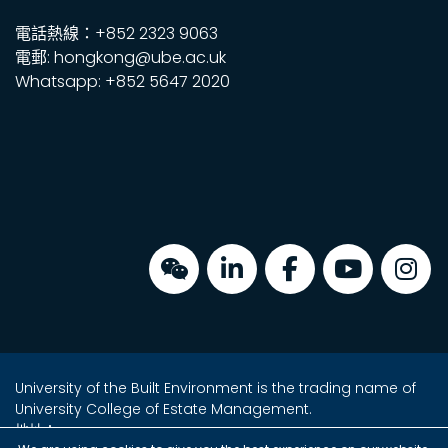
電話熱線：+852 2323 9063
電郵: hongkong@ube.ac.uk
Whatsapp: +852 5647 2020
University of the Built Environment is the trading name of
University College of Estate Management.
地址：