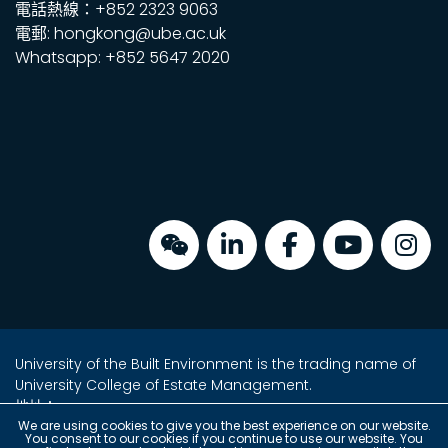
電話熱線：+852 2323 9063
電郵: hongkong@ube.ac.uk
Whatsapp: +852 5647 2020
University of the Built Environment is the trading name of
University College of Estate Management.
地址：
金鐘海富中心2座16樓2室
We are using cookies to give you the best experience on our website.
You consent to our cookies if you continue to use our website. You