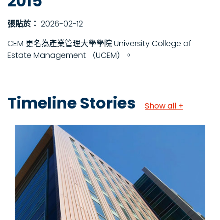
2015
張貼於：
2026-02-12
CEM 更名為產業管理大學學院 University College of
Estate Management （UCEM）。
Timeline Stories
Show all +