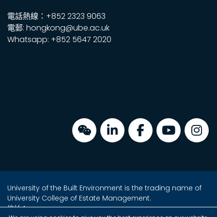
電話熱線：+852 2323 9063
電郵: hongkong@ube.ac.uk
Whatsapp: +852 5647 2020
University of the Built Environment is the trading name of
University College of Estate Management.
地址：