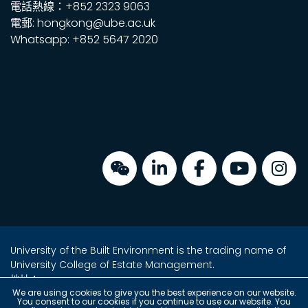
電話熱線：+852 2323 9063
電郵: hongkong@ube.ac.uk
Whatsapp: +852 5647 2020
University of the Built Environment is the trading name of
University College of Estate Management.
地址：
金鐘海富中心2座16樓2室
We are using cookies to give you the best experience on our website.
You consent to our cookies if you continue to use our website. You