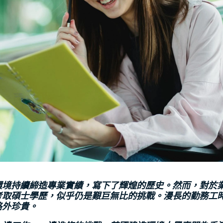
環境持續締造專業實績，寫下了輝煌的歷史。然而，對於
考取碩士學歷，似乎仍是艱巨無比的挑戰。漫長的勤務工
格外珍貴。