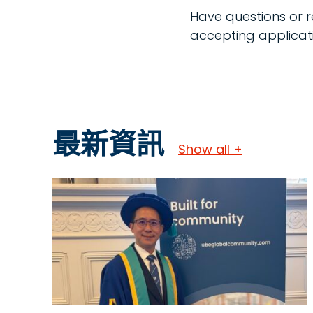
Have questions or r
accepting applicati
最新資訊
Show all +