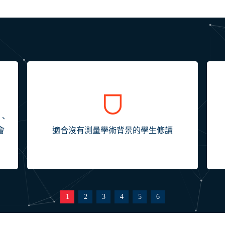
M、
會
適合沒有測量學術背景的學生修讀
1
2
3
4
5
6