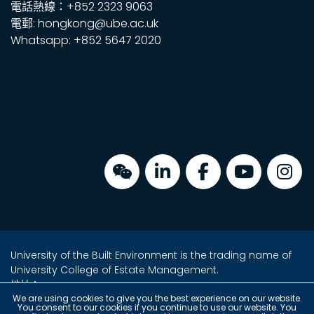
電話熱線：+852 2323 9063
電郵: hongkong@ube.ac.uk
Whatsapp: +852 5647 2020
University of the Built Environment is the trading name of
University College of Estate Management.
地址：
金鐘海富中心2座16樓2室
We are using cookies to give you the best experience on our website.
You consent to our cookies if you continue to use our website. You