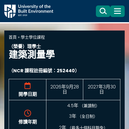
Search
目
錄
首頁
»
學士學位課程
（榮譽）理學士
建築測量學
（NCR 課程註冊編號：252440）
2026年9月28
2027年3月30
日
日
開學日期
4.5年
（兼讀制）
3年
（全日制）
修讀年期
2年
（最多十個科目豁免）