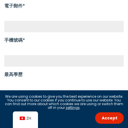
電子郵件*
手機號碼*
最高學歷
We are using cookies to give you the best experience on our website.
You consent to our cookies if you continue to use our website. You
can find out more about which cookies we are using or switch them
off in your
settings
.
我希望...
Accept
ZH